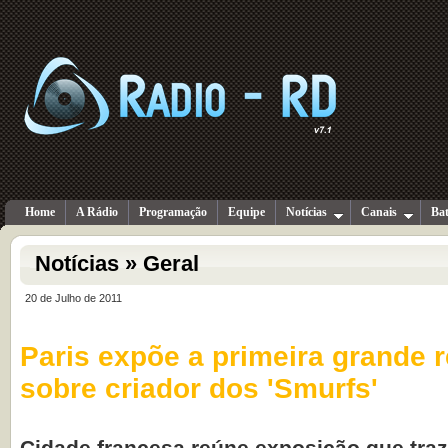
Home
A Rádio
Programação
Equipe
Notícias
Canais
Ba
Notícias » Geral
20 de Julho de 2011
Paris expõe a primeira grande r
sobre criador dos 'Smurfs'
Cidade francesa reúne exposição que traz