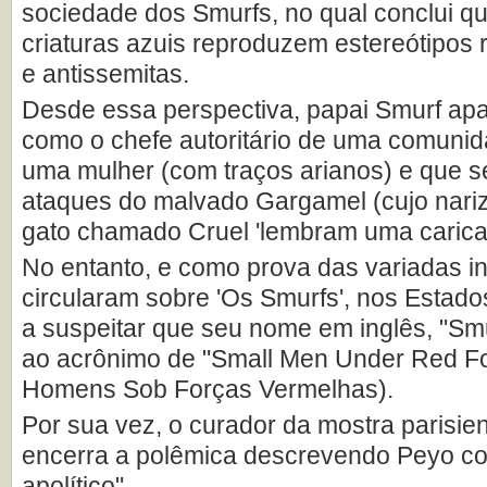
sociedade dos Smurfs, no qual conclui q
criaturas azuis reproduzem estereótipos ra
e antissemitas.
Desde essa perspectiva, papai Smurf ap
como o chefe autoritário de uma comunid
uma mulher (com traços arianos) e que s
ataques do malvado Gargamel (cujo nariz
gato chamado Cruel 'lembram uma caricat
No entanto, e como prova das variadas i
circularam sobre 'Os Smurfs', nos Estad
a suspeitar que seu nome em inglês, "Smu
ao acrônimo de "Small Men Under Red F
Homens Sob Forças Vermelhas).
Por sua vez, o curador da mostra parisien
encerra a polêmica descrevendo Peyo c
apolítico".