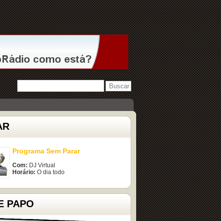
AR
Programa Sem Parar
Com:
DJ Virtual
Horário:
O dia todo
E PAPO