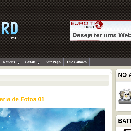
Notícias
Canais
Bate Papo
Fale Conosco
NO 
eria de Fotos 01
BAT